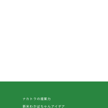
ナカトラの提案力
新米わかばちゃんアイデア