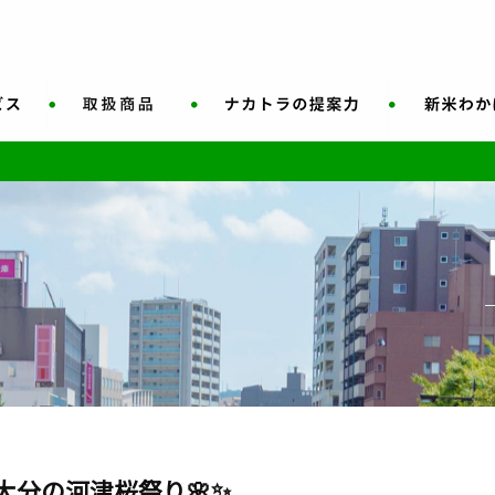
大分の河津桜祭り🌸✨