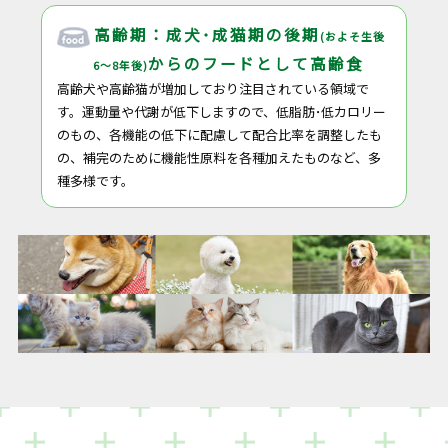
高齢期：成犬･成猫期の後期
(およそ生後
からの
フードとして高齢食
6～8年後)
高齢犬や高齢猫が増加しており注目されている領域で
す。運動量や代謝が低下しますので、低脂肪･低カロリー
のもの、各機能の低下に配慮して配合比率を調整したも
の、補完のために機能性原料を各種加えたものなど、多
種多様です。