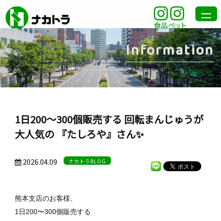
食品
ペット
Information
お知らせ
1日200〜300個販売する 回転まんじゅうが
大人気の 『たしろや』さん✨️
2026.04.09
ナカトラBLOG
熊本支店のお客様、
1日200
〜300個販売する