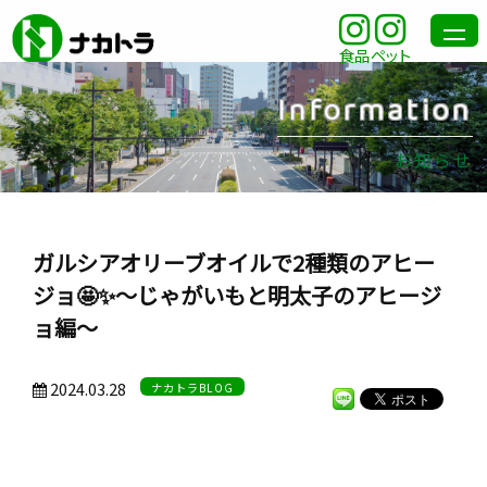
食品
ペット
Information
お知らせ
ガルシアオリーブオイルで2種類のアヒー
ジョ🤩✨～じゃがいもと明太子のアヒージ
ョ編～
2024.03.28
ナカトラBLOG