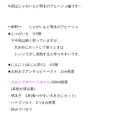
✨
今回はじゃがいもと明太のアヒージョ編です
〜材料〜 じゃがいもと明太のアヒージョ
★じゃがいも 小2個
💡今回は細く切っていますが、
大きめにカットして
使
うときは
レンジで少し加熱すると作りやすいです。
★にんにく(みじん切り) 小2個
★お好みでアンチョビペースト 1cm程度
・
ガルシアオリーブオイル
150ml程度
(具材が浸る量)
・明太子 1本(食べやすい大きさにカット)
・ハーブソルト 1つまみ程度
・好みでパセリ