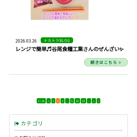
2026.03.26
ナカトラBLOG
レンジで簡単♬谷尾食糧工業さんのぜんざい✨
続きはこちら
2 / 16
<
1
2
3
...
5
10
15
...
>
»
カテゴリ