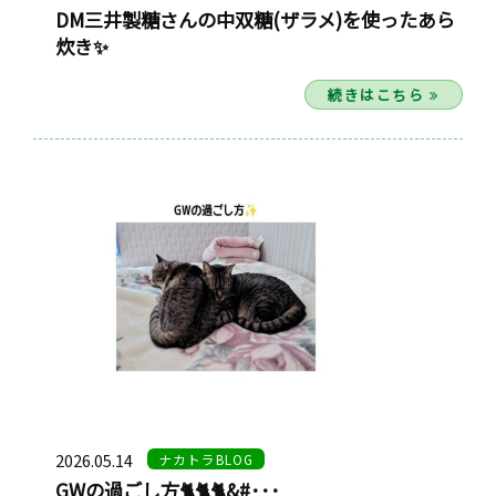
DM三井製糖さんの中双糖(ザラメ)を使ったあら
炊き✨
続きはこちら
2026.05.14
ナカトラBLOG
GWの過ごし方🐈🐈🐈&#･･･